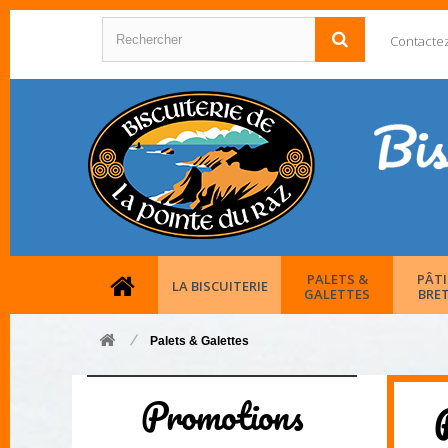
Contacte
PALETS &
PÂTI
LA BISCUITERIE
GALETTES
BRE
Palets & Galettes
Promotions