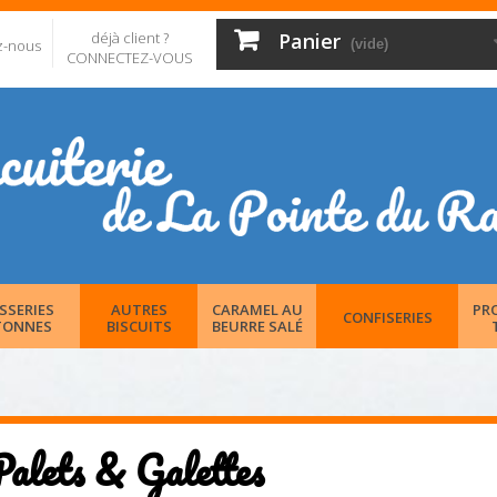
déjà client ?
Panier
z-nous
(vide)
CONNECTEZ-VOUS
SSERIES
AUTRES
CARAMEL AU
PR
CONFISERIES
TONNES
BISCUITS
BEURRE SALÉ
Palets & Galettes