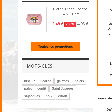
Plateau rose licorne
De
14 x 21 cm
da
Ga
2,48 €
4,95 €
-50%
Af
pl
Toutes les promotions
No
MOTS-CLÉS
Dé
biscuit
licorne
galettes
palets
palet
confit
Saint-Jacques
st-jacques
noix
citron
Sous-caté
G