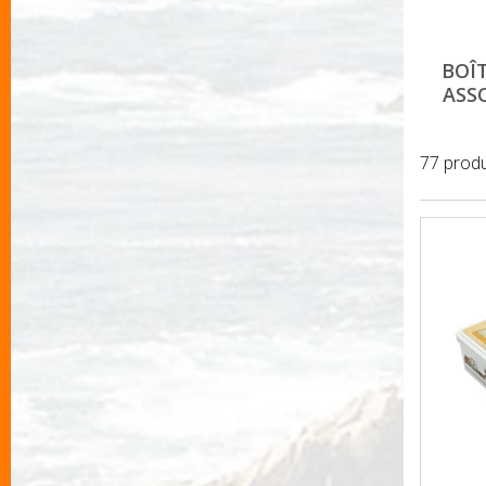
BOÎ
ASS
77 produ