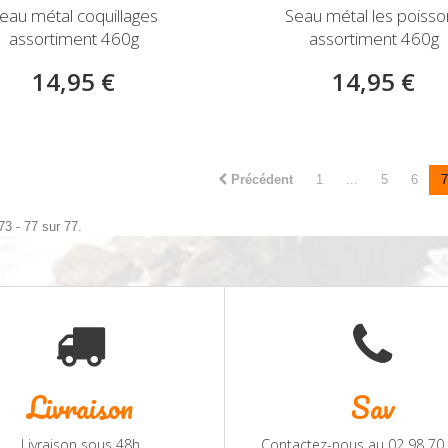
eau métal coquillages
Seau métal les poisso
assortiment 460g
assortiment 460g
14,95 €
14,95 €
Précédent
1
...
5
6
7
73 - 77 sur 77.
Livraison
Sav
Livraison sous 48h
Contactez-nous au 02 98 70