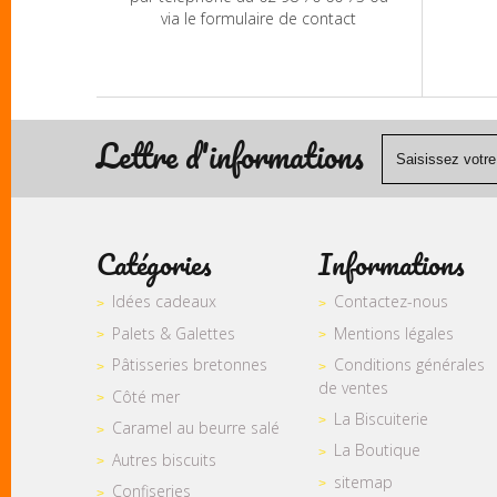
via le formulaire de contact
Lettre d'informations
Catégories
Informations
Idées cadeaux
Contactez-nous
Palets & Galettes
Mentions légales
Pâtisseries bretonnes
Conditions générales
de ventes
Côté mer
La Biscuiterie
Caramel au beurre salé
La Boutique
Autres biscuits
sitemap
Confiseries