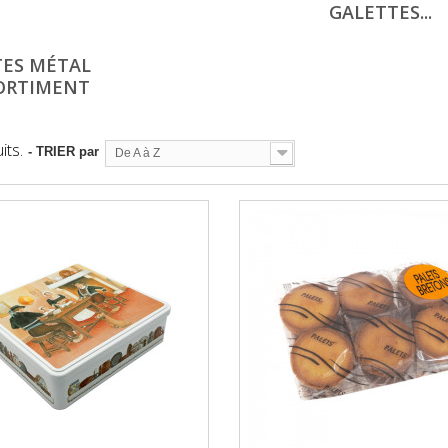
GALETTES...
TES MÉTAL
ORTIMENT
its.
- TRIER par
De A à Z