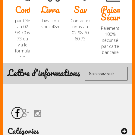
Contact
Livraison
Sav
Paiement
Sécurisé
par téléphone
Livraison
Contactez-
au 02
sous 48h
nous au
Paiement
98 70 60
02 98 70
100%
73 ou
60 73
sécurisé
via le
par carte
formulaire
bancaire
de
(Mastercard,
contact
Visa, ...) et
Lettre d'informations
chèque.
Catégories