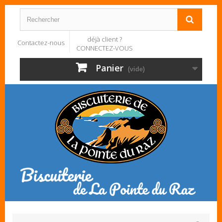
déjà client ?
Contactez-nous
CONNECTEZ-VOUS
Panier
(vide)