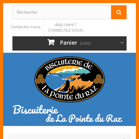
déjà client ?
Contactez-nous
CONNECTEZ-VOUS
Panier
(vide)