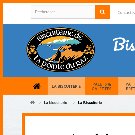
Contacte
PALETS &
PÂTI
LA BISCUITERIE
GALETTES
BRE
La biscuiterie
La Biscuiterie