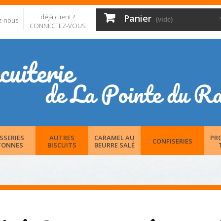
déjà client ?
Panier
z-nous
(vide)
CONNECTEZ-VOUS
SSERIES
AUTRES
CARAMEL AU
PR
CONFISERIES
TONNES
BISCUITS
BEURRE SALÉ