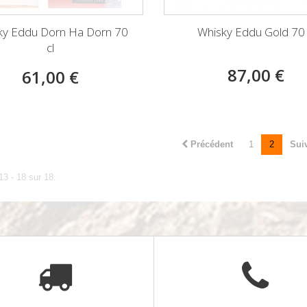
ky Eddu Dorn Ha Dorn 70
Whisky Eddu Gold 70 
cl
87,00 €
61,00 €
Précédent
1
2
Sui
13 - 18 sur 18.