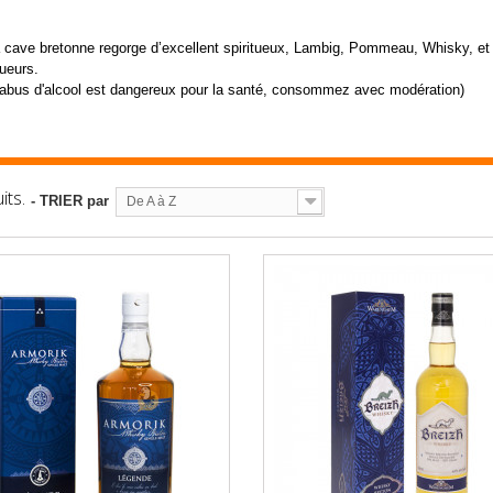
 cave bretonne regorge d’excellent spiritueux, Lambig, Pommeau, Whisky, et 
queurs.
'abus d'alcool est dangereux pour la santé, consommez avec modération)
its.
- TRIER par
De A à Z