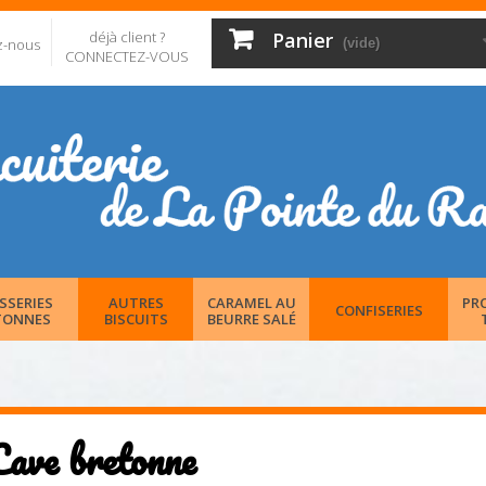
déjà client ?
Panier
z-nous
(vide)
CONNECTEZ-VOUS
SSERIES
AUTRES
CARAMEL AU
PR
CONFISERIES
TONNES
BISCUITS
BEURRE SALÉ
Cave bretonne