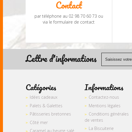
Contact
par téléphone au 02 98 70 60 73 ou
via le formulaire de contact
Lettre d'informations
Catégories
Informations
Idées cadeaux
Contactez-nous
Palets & Galettes
Mentions légales
Pâtisseries bretonnes
Conditions générales
de ventes
Côté mer
La Biscuiterie
Caramel au beurre salé