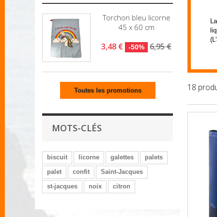
Torchon bleu licorne
La
45 x 60 cm
li
(L
3,48 €
6,95 €
-50%
18 produ
Toutes les promotions
MOTS-CLÉS
biscuit
licorne
galettes
palets
palet
confit
Saint-Jacques
st-jacques
noix
citron