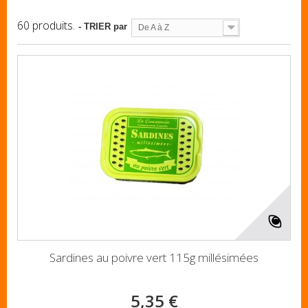
60 produits.
- TRIER par
De A à Z
Sardines au poivre vert 115g millésimées
5,35 €