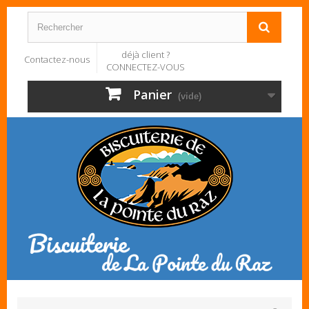
déjà client ?
Contactez-nous
CONNECTEZ-VOUS
Panier
(vide)