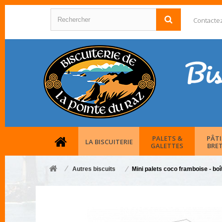
Contacte
PALETS &
PÂTI
LA BISCUITERIE
GALETTES
BRE
Autres biscuits
Mini palets coco framboise - bo