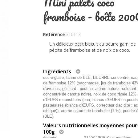
Mini palets coco
framboise - boîte 20
Référence
310113
Un délicieux petit biscuit au beurre garni de
pépite de framboise et de noix de coco.
Ingrédients
sucre glace, farine de BLÉ, BEURRE concentré, eau,
de framboise 12% (saccharose, jus de framboise 43%
d'avoines, gélifiant : pectine, arôme naturel, colorant 
concentré de carotte noire), noix de coco râpée 12%,
d'ŒUFS reconstitués (eau, blancs d'ŒUFS en poudr
pasteurisés (blancs d'ŒUFS, correcteur d'acidité : ac
citrique)), arôme naturel de framboise (1 %), poudre à
(BLÉ).
Valeurs nutritionnelles moyennes pour
100g
énergie…………………2149KJ/515 Kcal matières