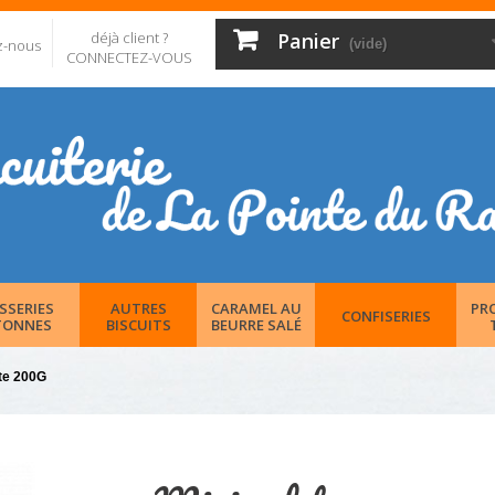
déjà client ?
Panier
z-nous
(vide)
CONNECTEZ-VOUS
SSERIES
AUTRES
CARAMEL AU
PR
CONFISERIES
TONNES
BISCUITS
BEURRE SALÉ
îte 200G