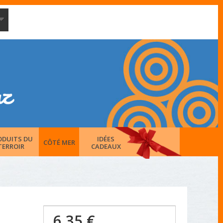
ODUITS DU
IDÉES
CÔTÉ MER
TERROIR
CADEAUX
6,35 €