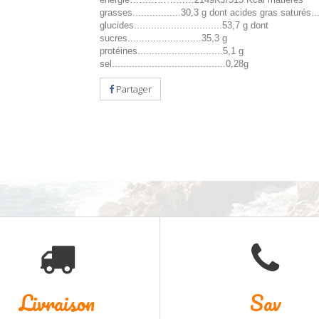
grasses.................30,3 g dont acides gras saturés..
glucides...............................53,7 g dont
sucres..........................35,3 g
protéines..............................5,1 g
sel........................................0,28g
Partager
Livraison
Sav