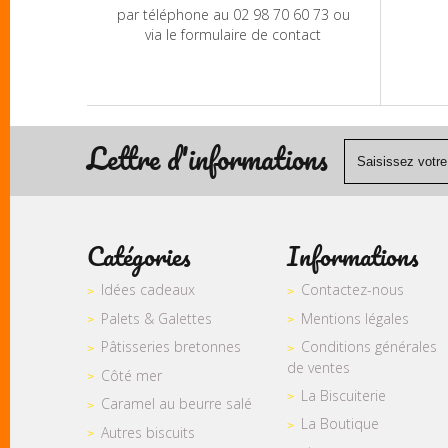
par téléphone au 02 98 70 60 73 ou
via le formulaire de contact
Lettre d'informations
Catégories
Informations
Idées cadeaux
Contactez-nous
Palets & Galettes
Mentions légales
Pâtisseries bretonnes
Conditions générales
de ventes
Côté mer
La Biscuiterie
Caramel au beurre salé
La Boutique
Autres biscuits