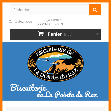
déjà client ?
Contactez-nous
CONNECTEZ-VOUS
Panier
(vide)