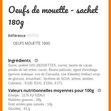
Oeufs de mouette - sachet
180g
Référence
010150
OEUFS MOUETTE 180G
Ingrédients
Sucre, praliné 14% (NOISETTES, sucre), beurre de cacao,
poudre de lait entier, cacao, Beurre patissier, agent d'enrobage
(gomme arabique, cire de Camauba, cire d'abeille) shellac) sirop
de glucose, émusifiant : lécithine de SOJA, arôme, amidon,.
Colorants : E100, E141, E150c, E171.
Valeurs nutritionnelles moyennes pour 100g
Energie : 2176 Kj/ 520Kcl
Matières grasses : 28g
Dont acides gras saturés : 14g
Glucides : 61 g