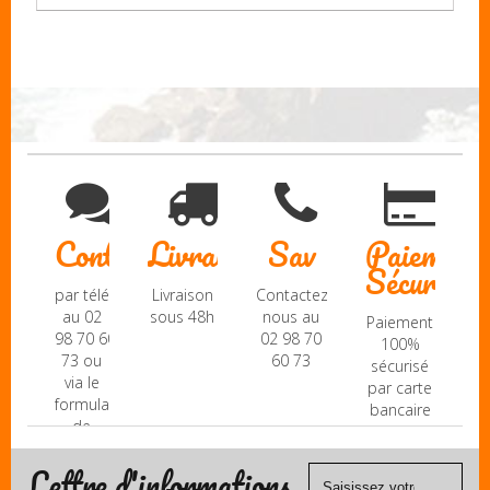
Contact
Livraison
Sav
Paiement
Sécurisé
par téléphone
Livraison
Contactez-
au 02
sous 48h
nous au
Paiement
98 70 60
02 98 70
100%
73 ou
60 73
sécurisé
via le
par carte
formulaire
bancaire
de
(Mastercard,
contact
Visa, ...) et
Lettre d'informations
chèque.