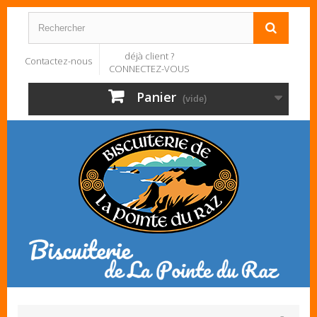
déjà client ?
Contactez-nous
CONNECTEZ-VOUS
Panier
(vide)