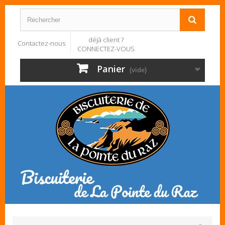
déjà client ?
Contactez-nous
CONNECTEZ-VOUS
Panier
(vide)