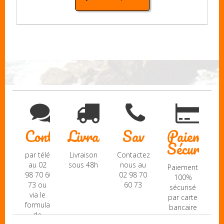
Contact
Livraison
Sav
Paiement
Sécurisé
par téléphone
Livraison
Contactez-
au 02
sous 48h
nous au
Paiement
98 70 60
02 98 70
100%
73 ou
60 73
sécurisé
via le
par carte
formulaire
bancaire
de
(Mastercard,