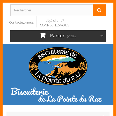
déjà client ?
Contactez-nous
CONNECTEZ-VOUS
Panier
(vide)