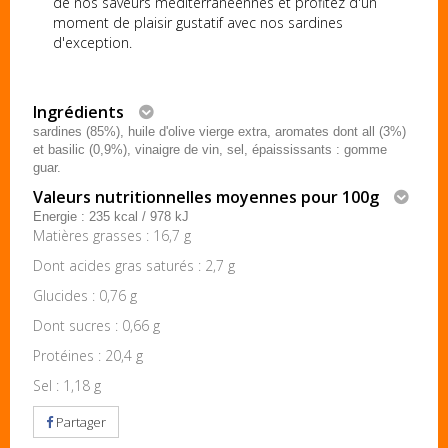
de nos saveurs méditerranéennes et profitez d'un
moment de plaisir gustatif avec nos sardines
d'exception.
Ingrédients
sardines (85%), huile d'olive vierge extra, aromates dont all (3%)
et basilic (0,9%), vinaigre de vin, sel, épaississants : gomme
guar.
Valeurs nutritionnelles moyennes pour 100g
Energie : 235 kcal / 978 kJ
Matières grasses : 16,7 g
Dont acides gras saturés : 2,7 g
Glucides : 0,76 g
Dont sucres : 0,66 g
Protéines : 20,4 g
Sel : 1,18 g
Partager