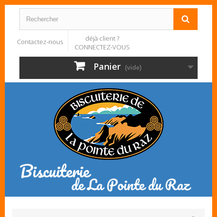
déjà client ?
Contactez-nous
CONNECTEZ-VOUS
Panier
(vide)