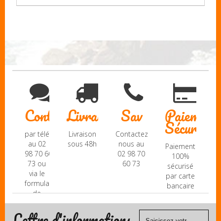
Contact
Livraison
Sav
Paiement
Sécurisé
par téléphone
Livraison
Contactez-
au 02
sous 48h
nous au
Paiement
98 70 60
02 98 70
100%
73 ou
60 73
sécurisé
via le
par carte
formulaire
bancaire
de
(Mastercard,
contact
Visa, ...) et
Lettre d'informations
chèque.