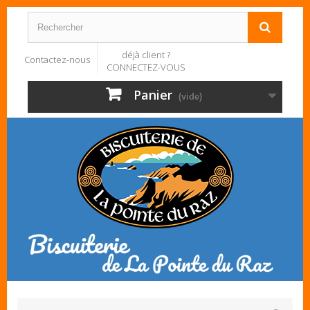
déjà client ?
Contactez-nous
CONNECTEZ-VOUS
Panier
(vide)