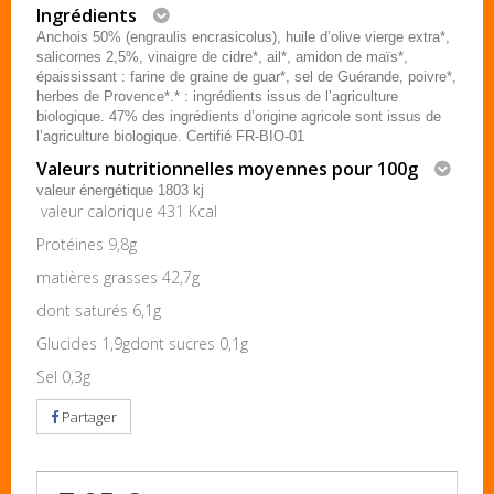
Ingrédients
Anchois 50% (engraulis encrasicolus), huile d’olive vierge extra*,
salicornes 2,5%, vinaigre de cidre*, ail*, amidon de maïs*,
épaississant : farine de graine de guar*, sel de Guérande, poivre*,
herbes de Provence*.* : ingrédients issus de l’agriculture
biologique. 47% des ingrédients d’origine agricole sont issus de
l’agriculture biologique. Certifié FR-BIO-01
Valeurs nutritionnelles moyennes pour 100g
valeur énergétique 1803 kj
valeur calorique 431 Kcal
Protéines 9,8g
matières grasses 42,7g
dont saturés 6,1g
Glucides 1,9gdont sucres 0,1g
Sel 0,3g
Partager