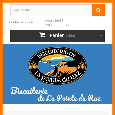
déjà client ?
Contactez-nous
CONNECTEZ-VOUS
Panier
(vide)