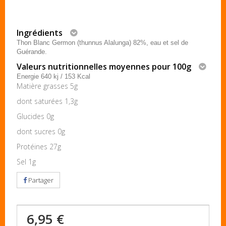
Ingrédients
Thon Blanc Germon (thunnus Alalunga) 82%, eau et sel de
Guérande.
Valeurs nutritionnelles moyennes pour 100g
Energie 640 kj / 153 Kcal
Matière grasses 5g
dont saturées 1,3g
Glucides 0g
dont sucres 0g
Protéines 27g
Sel 1g
Partager
6,95 €