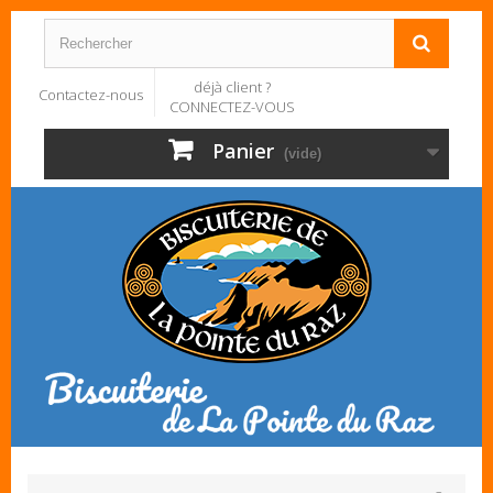
déjà client ?
Contactez-nous
CONNECTEZ-VOUS
Panier
(vide)