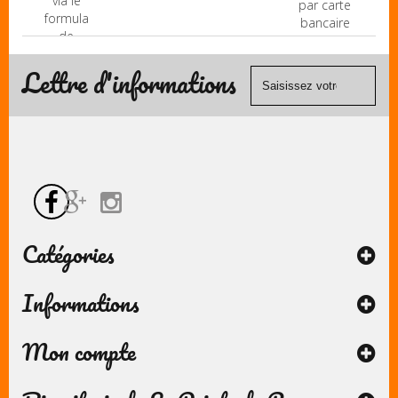
via le
par carte
formulaire
bancaire
de
(Mastercard,
contact
Visa, ...) et
Lettre d'informations
chèque.
Catégories
Informations
Mon compte