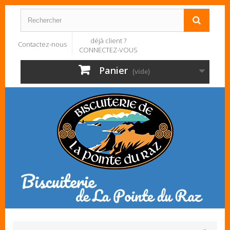
déjà client ?
Contactez-nous
CONNECTEZ-VOUS
Panier
(vide)