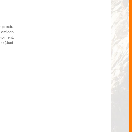
rge extra
, amidon
 (piment,
me (dont