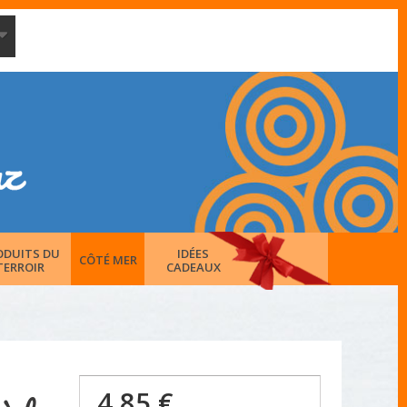
ODUITS DU
IDÉES
CÔTÉ MER
TERROIR
CADEAUX
4,85 €