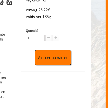
à la
26.22€
Prix/kg
185g
Poids net
Quantité
ante
le,
Ajouter au panier
e
gumes
in
x en
urs