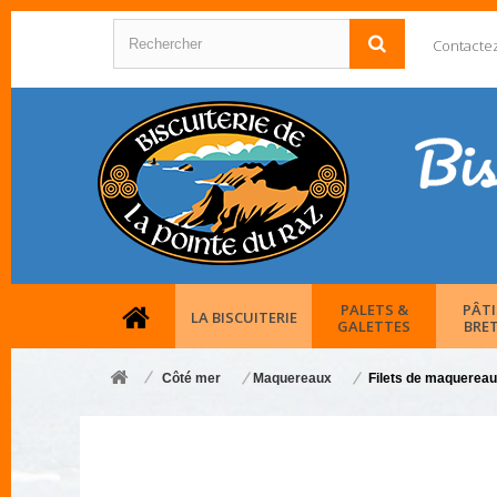
Contacte
PALETS &
PÂTI
LA BISCUITERIE
GALETTES
BRE
Côté mer
Maquereaux
Filets de maquereaux