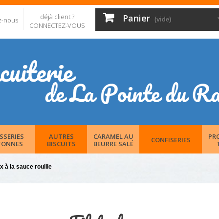
déjà client ?
Panier
z-nous
(vide)
CONNECTEZ-VOUS
SSERIES
AUTRES
CARAMEL AU
PR
CONFISERIES
TONNES
BISCUITS
BEURRE SALÉ
 à la sauce rouille