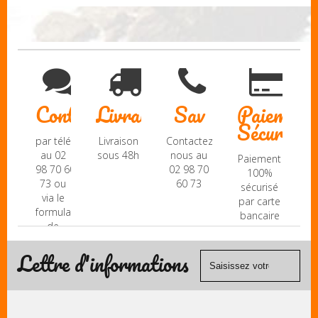
Contact
Livraison
Sav
Paiement
Sécurisé
par téléphone
Livraison
Contactez-
au 02
sous 48h
nous au
Paiement
98 70 60
02 98 70
100%
73 ou
60 73
sécurisé
via le
par carte
formulaire
bancaire
de
(Mastercard,
contact
Visa, ...) et
Lettre d'informations
chèque.