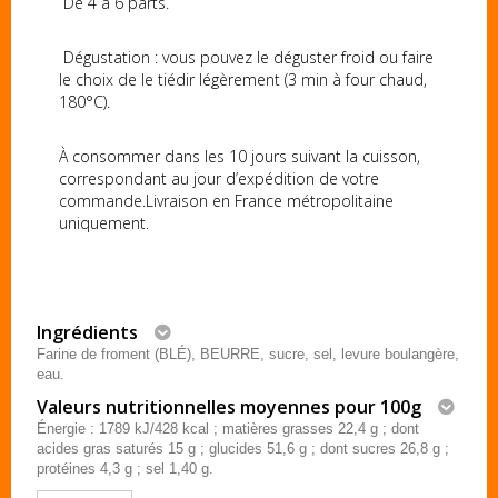
De 4 à 6 parts.
Dégustation : vous pouvez le déguster froid ou faire
le choix de le tiédir légèrement (3 min à four chaud,
180°C).
À consommer dans les 10 jours suivant la cuisson,
correspondant au jour d’expédition de votre
commande.Livraison en France métropolitaine
uniquement.
Ingrédients
Farine de froment (BLÉ), BEURRE, sucre, sel, levure boulangère,
eau.
Valeurs nutritionnelles moyennes pour 100g
Énergie : 1789 kJ/428 kcal ; matières grasses 22,4 g ; dont
acides gras saturés 15 g ; glucides 51,6 g ; dont sucres 26,8 g ;
protéines 4,3 g ; sel 1,40 g.