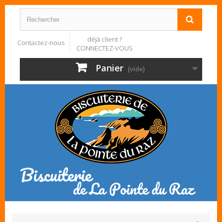
déjà client ?
Contactez-nous
CONNECTEZ-VOUS
Panier
(vide)