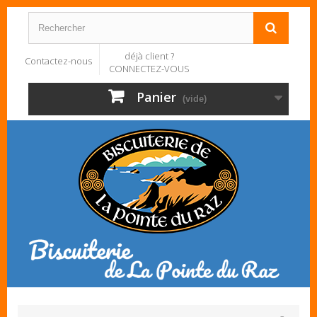
déjà client ?
Contactez-nous
CONNECTEZ-VOUS
Panier
(vide)