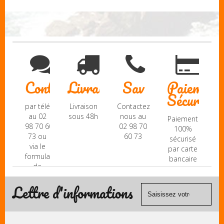
Contact
Livraison
Sav
Paiement
Sécurisé
par téléphone
Livraison
Contactez-
au 02
sous 48h
nous au
Paiement
98 70 60
02 98 70
100%
73 ou
60 73
sécurisé
via le
par carte
formulaire
bancaire
de
(Mastercard,
contact
Visa, ...) et
Lettre d'informations
chèque.