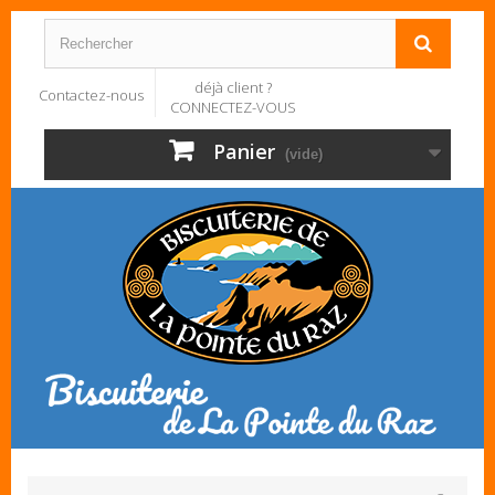
déjà client ?
Contactez-nous
CONNECTEZ-VOUS
Panier
(vide)