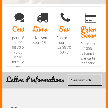
Contact
Livraison
Sav
Paiement
Sécurisé
par téléphone
Livraison
Contactez-
au 02
sous 48h
nous au
Paiement
98 70 60
02 98 70
100%
73 ou
60 73
sécurisé
via le
par carte
formulaire
bancaire
de
(Mastercard,
contact
Visa, ...) et
Lettre d'informations
chèque.