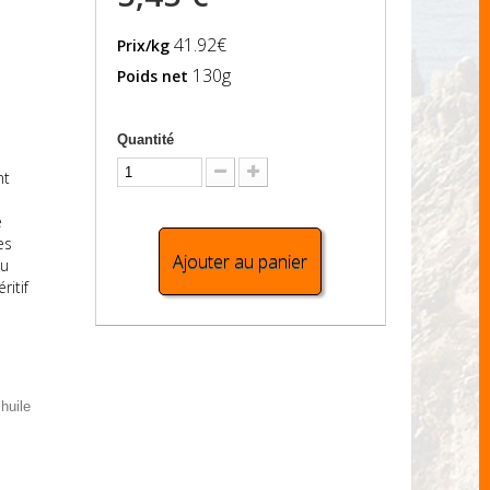
41.92€
Prix/kg
130g
Poids net
Quantité
nt
e
es
Ajouter au panier
ou
ritif
huile