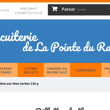
déjà client ?
Panier
z-nous
(vide)
CONNECTEZ-VOUS
SSERIES
AUTRES
CARAMEL AU
PR
CONFISERIES
TONNES
BISCUITS
BEURRE SALÉ
 thon aux fines herbes 130 g