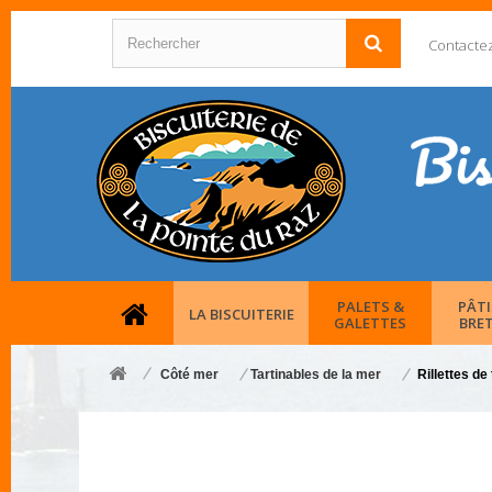
Contacte
PALETS &
PÂTI
LA BISCUITERIE
GALETTES
BRE
Côté mer
Tartinables de la mer
Rillettes de