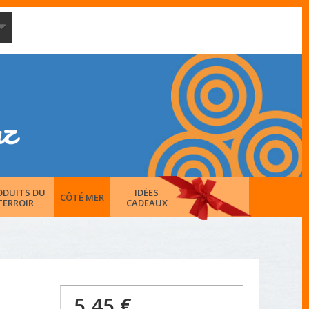
ODUITS DU
IDÉES
CÔTÉ MER
TERROIR
CADEAUX
5,45 €