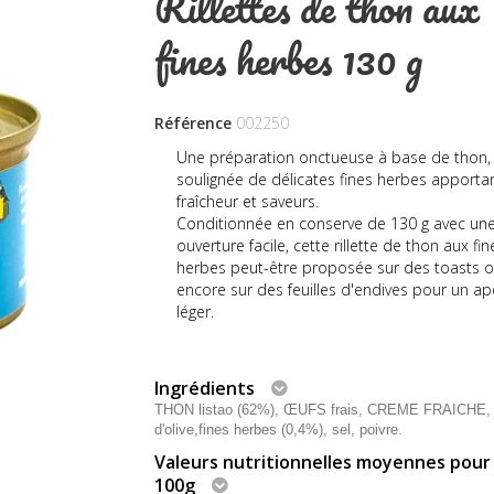
Rillettes de thon aux
fines herbes 130 g
Référence
002250
Une préparation onctueuse à base de thon,
soulignée de délicates fines herbes apporta
fraîcheur et saveurs.
Conditionnée en conserve de 130 g avec un
ouverture facile, cette rillette de thon aux fin
herbes peut-être proposée sur des toasts 
encore sur des feuilles d'endives pour un apé
léger.
Ingrédients
THON listao (62%), ŒUFS frais, CREME FRAICHE, 
d'olive,fines herbes (0,4%), sel, poivre.
Valeurs nutritionnelles moyennes pour
100g