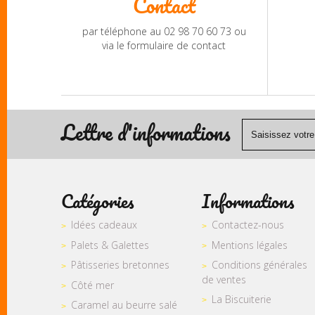
Contact
par téléphone au 02 98 70 60 73 ou
via le formulaire de contact
Lettre d'informations
Catégories
Informations
Idées cadeaux
Contactez-nous
Palets & Galettes
Mentions légales
Pâtisseries bretonnes
Conditions générales
de ventes
Côté mer
La Biscuiterie
Caramel au beurre salé