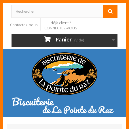
déjà client ?
Contactez-nous
CONNECTEZ-VOUS
Panier
(vide)