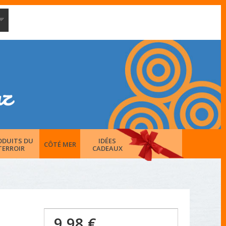
ODUITS DU
IDÉES
CÔTÉ MER
TERROIR
CADEAUX
9,98 €