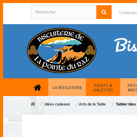
Contacte
PALETS &
PÂTI
LA BISCUITERIE
GALETTES
BRE
Idées cadeaux
Arts de la Table
Tablier bleu