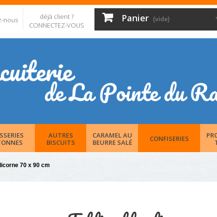
déjà client ?
Panier
z-nous
(vide)
CONNECTEZ-VOUS
SSERIES
AUTRES
CARAMEL AU
PR
CONFISERIES
TONNES
BISCUITS
BEURRE SALÉ
 licorne 70 x 90 cm