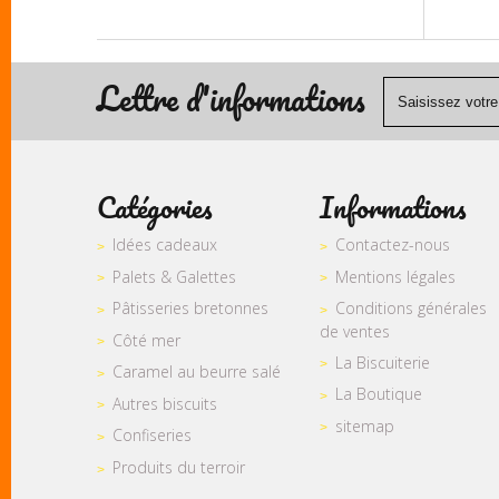
Lettre d'informations
Catégories
Informations
Idées cadeaux
Contactez-nous
Palets & Galettes
Mentions légales
Pâtisseries bretonnes
Conditions générales
de ventes
Côté mer
La Biscuiterie
Caramel au beurre salé
La Boutique
Autres biscuits
sitemap
Confiseries
Produits du terroir