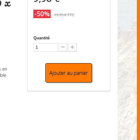
0 x
-50%
19,95 €
TTC
Quantité
s en
Ajouter au panier
able
n