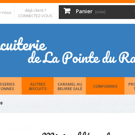
déjà client ?
Panier
z-nous
(vide)
CONNECTEZ-VOUS
SSERIES
AUTRES
CARAMEL AU
PR
CONFISERIES
TONNES
BISCUITS
BEURRE SALÉ
0g