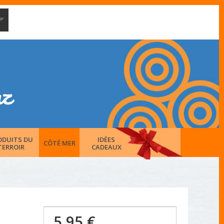
ODUITS DU
IDÉES
CÔTÉ MER
TERROIR
CADEAUX
5,95 €