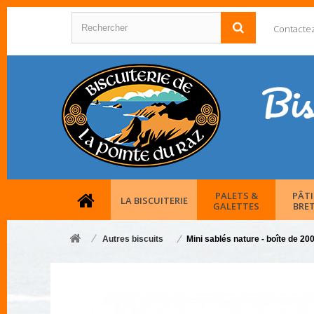
Contacte
PALETS &
PÂTI
LA BISCUITERIE
GALETTES
BRE
Autres biscuits
Mini sablés nature - boîte de 20