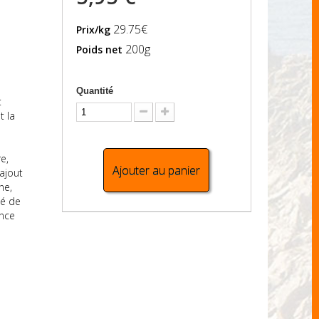
29.75€
Prix/kg
200g
Poids net
Quantité
t
t la
e
e,
Ajouter au panier
 ajout
ne,
té de
ence