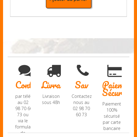
Contact
Livraison
Sav
Paiement
Sécurisé
par téléphone
Livraison
Contactez-
au 02
sous 48h
nous au
Paiement
98 70 60
02 98 70
100%
73 ou
60 73
sécurisé
via le
par carte
formulaire
bancaire
de
(Mastercard,