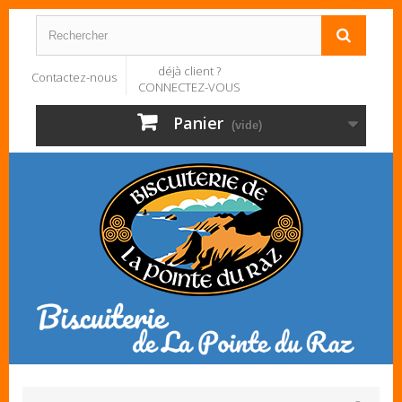
déjà client ?
Contactez-nous
CONNECTEZ-VOUS
Panier
(vide)