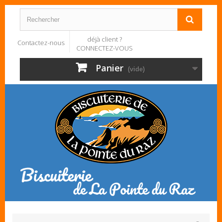
déjà client ?
Contactez-nous
CONNECTEZ-VOUS
Panier
(vide)