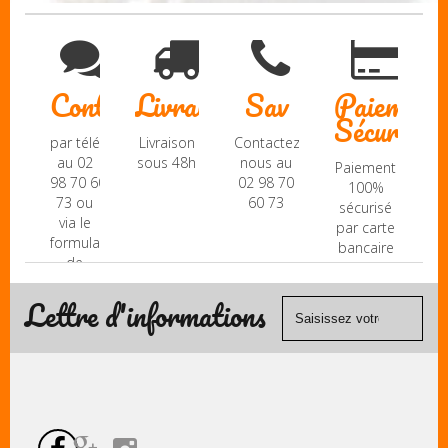
Contact
Livraison
Sav
Paiement
Sécurisé
par téléphone
Livraison
Contactez-
au 02
sous 48h
nous au
Paiement
98 70 60
02 98 70
100%
73 ou
60 73
sécurisé
via le
par carte
formulaire
bancaire
de
(Mastercard,
contact
Visa, ...) et
Lettre d'informations
chèque.