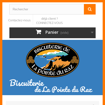
déjà client ?
Contactez-nous
CONNECTEZ-VOUS
Panier
(vide)