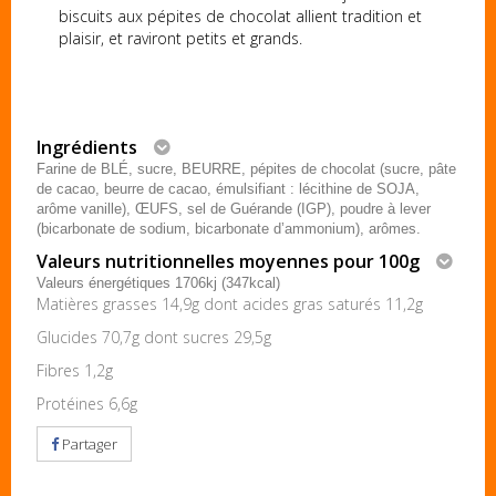
biscuits aux pépites de chocolat allient tradition et
plaisir, et raviront petits et grands.
Ingrédients
Farine de BLÉ, sucre, BEURRE, pépites de chocolat (sucre, pâte
de cacao, beurre de cacao, émulsifiant : lécithine de SOJA,
arôme vanille), ŒUFS, sel de Guérande (IGP), poudre à lever
(bicarbonate de sodium, bicarbonate d’ammonium), arômes.
Valeurs nutritionnelles moyennes pour 100g
Valeurs énergétiques 1706kj (347kcal)
Matières grasses 14,9g dont acides gras saturés 11,2g
Glucides 70,7g dont sucres 29,5g
Fibres 1,2g
Protéines 6,6g
Partager