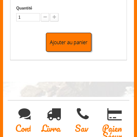
Quantité
Ajouter au panier
Contact
Livraison
Sav
Paiement
Sécurisé