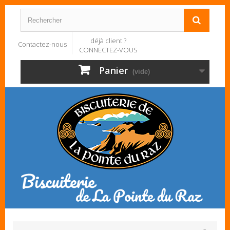
déjà client ?
Contactez-nous
CONNECTEZ-VOUS
Panier
(vide)