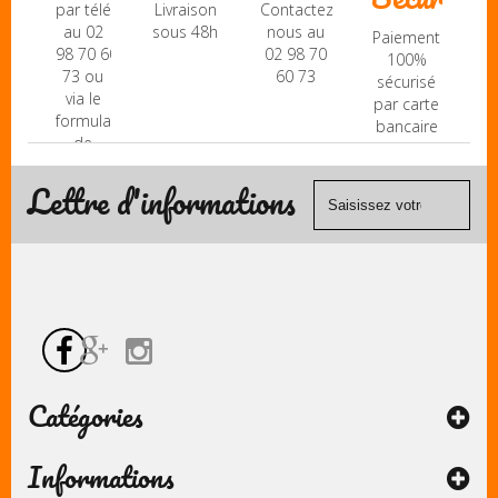
par téléphone
Livraison
Contactez-
au 02
sous 48h
nous au
Paiement
98 70 60
02 98 70
100%
73 ou
60 73
sécurisé
via le
par carte
formulaire
bancaire
de
(Mastercard,
contact
Visa, ...) et
Lettre d'informations
chèque.
Catégories
Informations