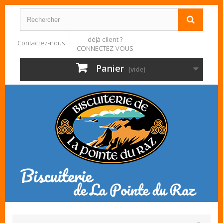
déjà client ?
Contactez-nous
CONNECTEZ-VOUS
Panier
(vide)