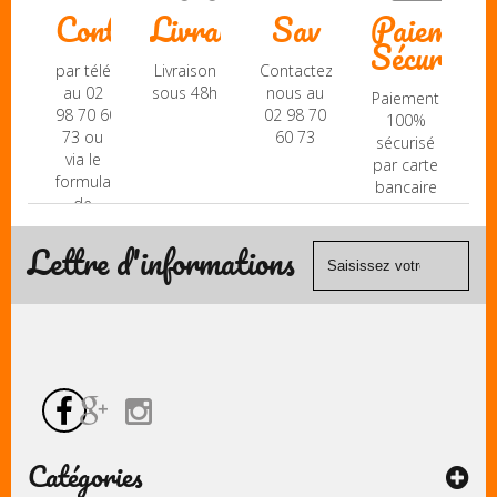
Contact
Livraison
Sav
Paiement
Sécurisé
par téléphone
Livraison
Contactez-
au 02
sous 48h
nous au
Paiement
98 70 60
02 98 70
100%
73 ou
60 73
sécurisé
via le
par carte
formulaire
bancaire
de
(Mastercard,
contact
Visa, ...) et
Lettre d'informations
chèque.
Catégories