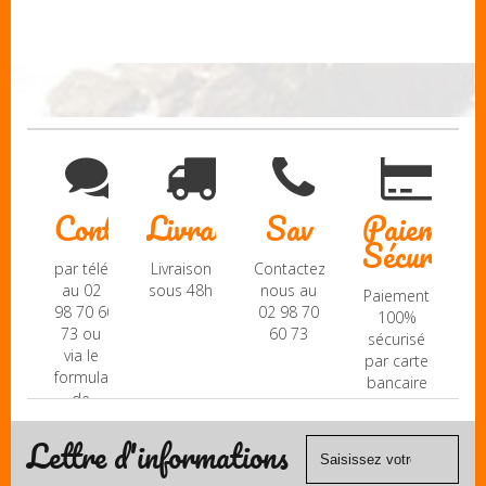
Contact
Livraison
Sav
Paiement
Sécurisé
par téléphone
Livraison
Contactez-
au 02
sous 48h
nous au
Paiement
98 70 60
02 98 70
100%
73 ou
60 73
sécurisé
via le
par carte
formulaire
bancaire
de
(Mastercard,
contact
Visa, ...) et
Lettre d'informations
chèque.