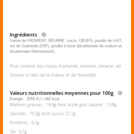
Ingrédients
Farine de FROMENT, BEURRE, sucre, OEUFS, poudre de LAIT,
sel de Guérande (IGP), poudre à lever (bicarbonate de sodium et
bicarbonate d'ammonium) .
Peut contenir des traces d'amande, noisette, sésame, lait.
Stocker à l'abri de la chaleur et de l'humidité.
Valeurs nutritionnelles moyennes pour 100g
Energie : 2055 KJ / 482 kcal
Matières grasses : 19,9g dont acide gras saturés : 13,8g
Glucides : 70,3g dont sucres 27,1g
Protéines : 6,2g
Sel : 0,7g