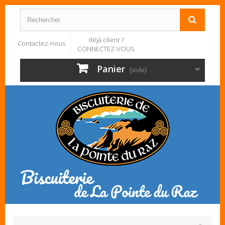
déjà client ?
Contactez-nous
CONNECTEZ-VOUS
Panier
(vide)