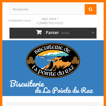
déjà client ?
Contactez-nous
CONNECTEZ-VOUS
Panier
(vide)