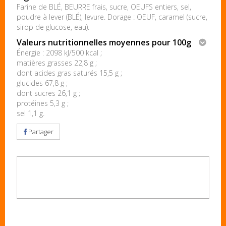
Farine de BLÉ, BEURRE frais, sucre, OEUFS entiers, sel,
poudre à lever (BLÉ), levure. Dorage : OEUF, caramel (sucre,
sirop de glucose, eau).
Valeurs nutritionnelles moyennes pour 100g
Énergie : 2098 kJ/500 kcal ;
matières grasses 22,8 g ;
dont acides gras saturés 15,5 g ;
glucides 67,8 g ;
dont sucres 26,1 g ;
protéines 5,3 g ;
sel 1,1 g.
Partager