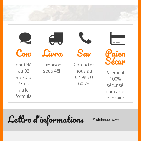
Contact
Livraison
Sav
Paiement
Sécurisé
par téléphone
Livraison
Contactez-
au 02
sous 48h
nous au
Paiement
98 70 60
02 98 70
100%
73 ou
60 73
sécurisé
via le
par carte
formulaire
bancaire
de
(Mastercard,
contact
Visa, ...) et
Lettre d'informations
chèque.