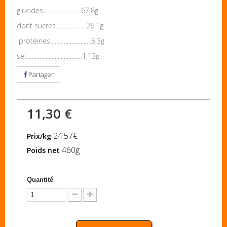
glucides.........................67,8g
dont sucres....................26,1g.
protéines...........................5,3g
sel.....................................1,13g
Partager
11,30 €
24.57€
Prix/kg
460g
Poids net
Quantité