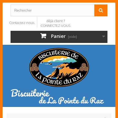
déjà client ?
Contactez-nous
CONNECTEZ-VOUS
Panier
(vide)