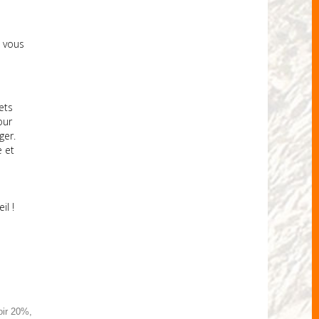
s vous
ets
our
ger.
e et
il !
oir 20%,