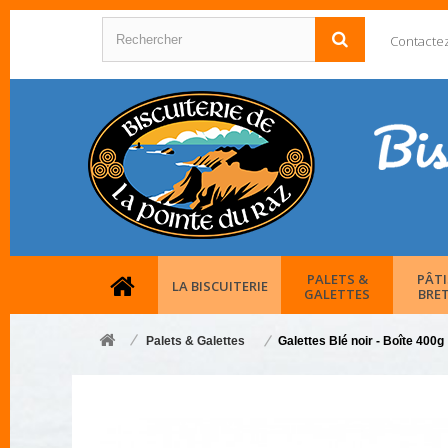
Contacte
PALETS &
PÂTI
LA BISCUITERIE
GALETTES
BRE
Palets & Galettes
Galettes Blé noir - Boîte 400g