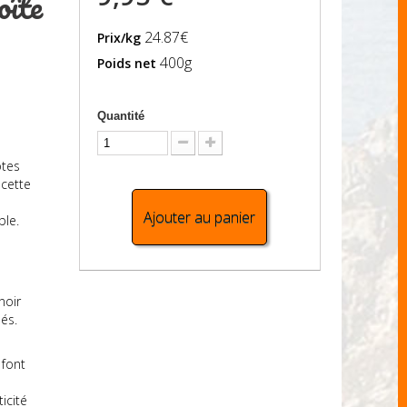
oîte
24.87€
Prix/kg
400g
Poids net
Quantité
ôtes
 cette
Ajouter au panier
ble.
noir
nés.
 font
icité