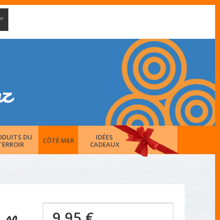
ODUITS DU
IDÉES
CÔTÉ MER
TERROIR
CADEAUX
9,95 €