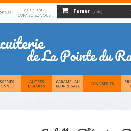
déjà client ?
Panier
z-nous
(vide)
CONNECTEZ-VOUS
SSERIES
AUTRES
CARAMEL AU
PR
CONFISERIES
TONNES
BISCUITS
BEURRE SALÉ