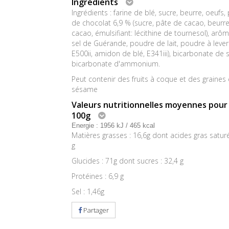
Ingrédients
Ingrédients : farine de blé, sucre, beurre, oeufs,
de chocolat 6,9 % (sucre, pâte de cacao, beurr
cacao, émulsifiant: lécithine de tournesol), arôme
sel de Guérande, poudre de lait, poudre à lever 
E500ii, amidon de blé, E341iii), bicarbonate de
bicarbonate d'ammonium.
Peut contenir des fruits à coque et des graines
sésame
Valeurs nutritionnelles moyennes pour
100g
Energie : 1956 kJ / 465 kcal
Matières grasses : 16,6g dont acides gras saturé
g
Glucides : 71g dont sucres : 32,4 g
Protéines : 6,9 g
Sel : 1,46g
Partager