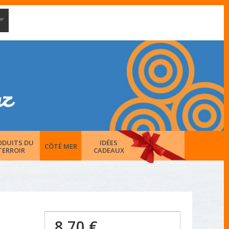
ODUITS DU
IDÉES
CÔTÉ MER
TERROIR
CADEAUX
8,70 €