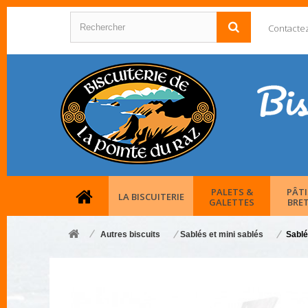
Contacte
PALETS &
PÂTI
LA BISCUITERIE
GALETTES
BRE
Autres biscuits
Sablés et mini sablés
Sablé