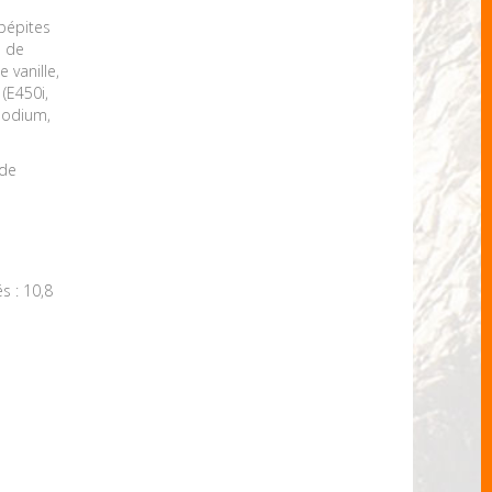
 pépites
e de
 vanille,
(E450i,
 sodium,
 de
s : 10,8