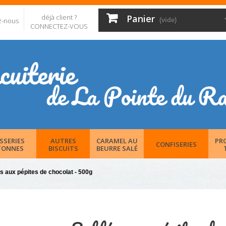
déjà client ?
Panier
z-nous
(vide)
CONNECTEZ-VOUS
SSERIES
AUTRES
CARAMEL AU
PR
CONFISERIES
TONNES
BISCUITS
BEURRE SALÉ
s aux pépites de chocolat - 500g