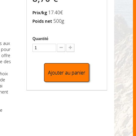
17.40€
Prix/kg
500g
Poids net
Quantité
és aux
e pour
offre
te des
Ajouter au panier
hoix
 de
ai
oment
s
le