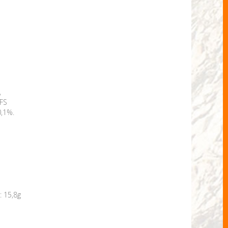
,
UFS
0,1%.
: 15,8g