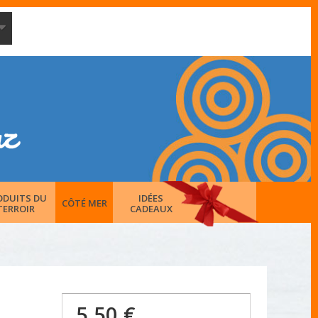
ODUITS DU
IDÉES
CÔTÉ MER
TERROIR
CADEAUX
5,50 €