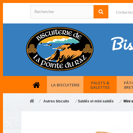
Contacte
PALETS &
PÂTI
LA BISCUITERIE
GALETTES
BRE
Autres biscuits
Sablés et mini sablés
Mini 