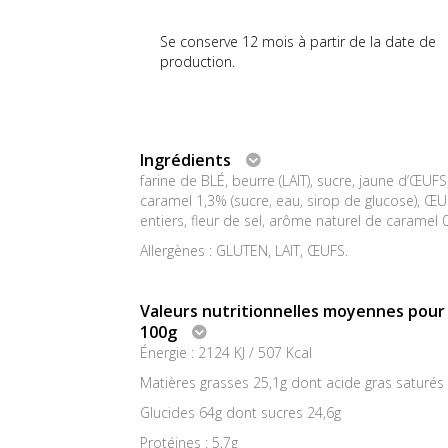
Se conserve 12 mois à partir de la date de
production.
Ingrédients
farine de BLÉ, beurre (LAIT), sucre, jaune d’ŒUFS
caramel 1,3% (sucre, eau, sirop de glucose), Œ
entiers, fleur de sel, arôme naturel de caramel 
Allergènes : GLUTEN, LAIT, ŒUFS.
Valeurs nutritionnelles moyennes pour
100g
Énergie : 2124 KJ / 507 Kcal
Matières grasses 25,1g dont acide gras saturés 
Glucides 64g dont sucres 24,6g
Protéines : 5,7g