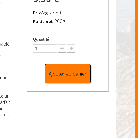
-
27.50€
Prix/kg
200g
Poids net
Quantité
sablé
t
Ajouter au panier
rine
e
te un
arfait
i
à tout