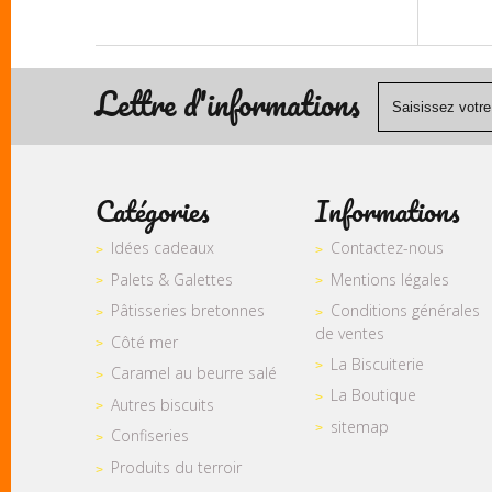
Lettre d'informations
Catégories
Informations
Idées cadeaux
Contactez-nous
Palets & Galettes
Mentions légales
Pâtisseries bretonnes
Conditions générales
de ventes
Côté mer
La Biscuiterie
Caramel au beurre salé
La Boutique
Autres biscuits
sitemap
Confiseries
Produits du terroir