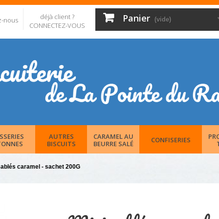
déjà client ?
Panier
z-nous
(vide)
CONNECTEZ-VOUS
SSERIES
AUTRES
CARAMEL AU
PR
CONFISERIES
TONNES
BISCUITS
BEURRE SALÉ
sablés caramel - sachet 200G